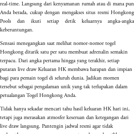
real-time. Langsung dari kenyamanan rumah atau di mana pun
Anda berada, cukup dengan mengakses situs resmi Hongkong
Pools dan ikuti setiap detik keluarnya angka-angka
keberuntungan.
Sensasi menegangkan saat melihat nomor-nomor togel
Hongkong ditarik satu per satu membuat adrenalin semakin
terpacu. Dari angka pertama hingga yang terakhir, setiap
putaran live draw Keluaran HK membawa harapan dan impian
bagi para pemain togel di seluruh dunia. Jadikan momen
tersebut sebagai pengalaman unik yang tak terlupakan dalam
petualangan Togel Hongkong Anda.
Tidak hanya sekadar mencari tahu hasil keluaran HK hari ini,
tetapi juga merasakan atmosfer keseruan dan ketegangan dari
live draw langsung. Pantengin jadwal resmi agar tidak