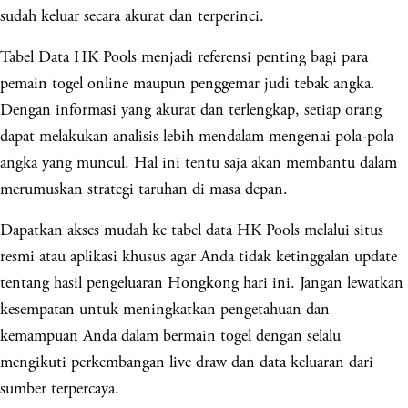
sudah keluar secara akurat dan terperinci.
Tabel Data HK Pools menjadi referensi penting bagi para
pemain togel online maupun penggemar judi tebak angka.
Dengan informasi yang akurat dan terlengkap, setiap orang
dapat melakukan analisis lebih mendalam mengenai pola-pola
angka yang muncul. Hal ini tentu saja akan membantu dalam
merumuskan strategi taruhan di masa depan.
Dapatkan akses mudah ke tabel data HK Pools melalui situs
resmi atau aplikasi khusus agar Anda tidak ketinggalan update
tentang hasil pengeluaran Hongkong hari ini. Jangan lewatkan
kesempatan untuk meningkatkan pengetahuan dan
kemampuan Anda dalam bermain togel dengan selalu
mengikuti perkembangan live draw dan data keluaran dari
sumber terpercaya.