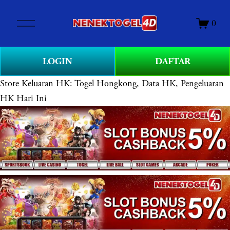
O
0
p
e
n
LOGIN
DAFTAR
M
e
Store
Keluaran HK: Togel Hongkong, Data HK, Pengeluaran
n
HK Hari Ini
u